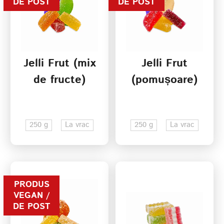
DE POST
DE POST
Jelli Frut (mix
Jelli Frut
de fructe)
(pomușoare)
250 g
La vrac
250 g
La vrac
PRODUS
VEGAN /
DE POST