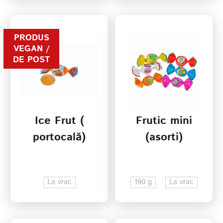
PRODUS
VEGAN /
DE POST
Ice Frut (
Frutic mini
portocală)
(asorti)
La vrac
190 g
La vrac