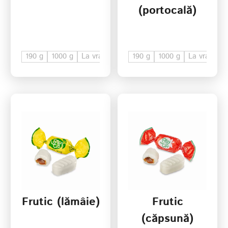
(portocală)
190 g
1000 g
La vrac
190 g
1000 g
La vrac
Frutic (lămâie)
Frutic
(căpsună)