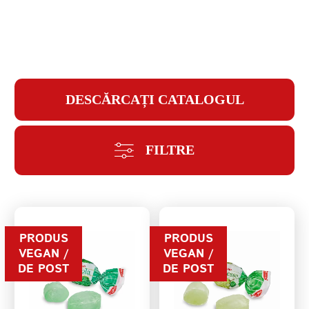
PAROLĂ
DESCĂRCAȚI CATALOGUL
REPETAȚI PAROLA
FILTRE
CREAȚI UN CONT
PRODUS
PRODUS
VEGAN /
VEGAN /
DE POST
DE POST