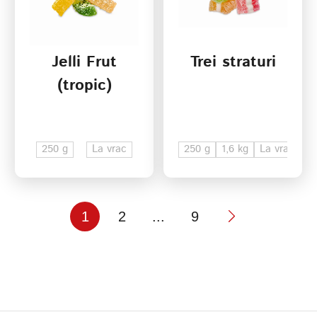
Jelli Frut
Trei straturi
(tropic)
250 g
La vrac
250 g
1,6 kg
La vrac
1
2
...
9