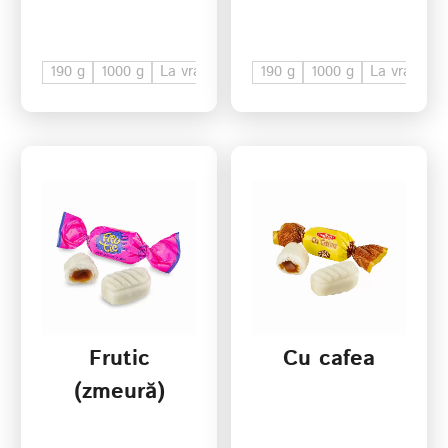
190 g
1000 g
La vrac
190 g
1000 g
La vrac
Frutic
Cu cafea
(zmeură)