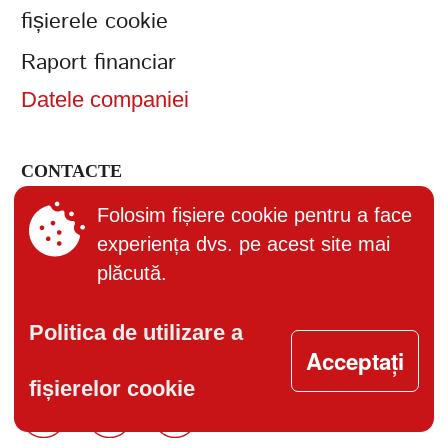
fișierele cookie
Raport financiar
Datele companiei
CONTACTE
+373 (22) 895-600
Folosim fișiere cookie pentru a face
experiența dvs. pe acest site mai
office@bucuria.md
plăcută.
S.A. Bucuria MD-2004, or.
Chisinau, str. Columna, 162
Politica de utilizare a
Acceptați
fișierelor cookie