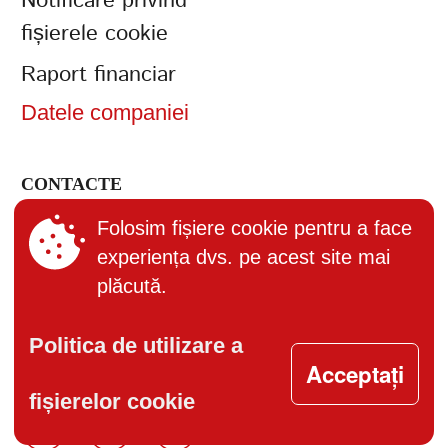
Notificare privind
fișierele cookie
Raport financiar
Datele companiei
CONTACTE
+373 (22) 895-600
Folosim fișiere cookie pentru a face
experiența dvs. pe acest site mai
office@bucuria.md
plăcută.
S.A. Bucuria MD-2004, or.
Chisinau, str. Columna, 162
Politica de utilizare a
Acceptați
fișierelor cookie