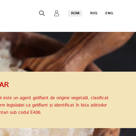
ROM
RUS
ENG
AR
l este un agent gelifiant de origine vegetală, clasificat
m legislației ca gelifiant și identificat în lista aditivilor
ntari sub codul E406.