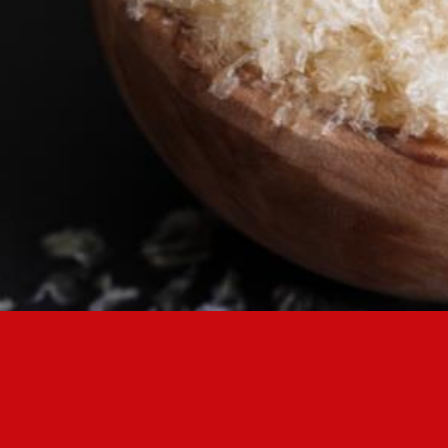
AUTENTIFICARE
DATA NAȘTERII
CODUL PARTICIPANTULUI PROGRAMULUI DE LOIALITATE
CREAȚI UN CONT
PAROLĂ
REPETAȚI PAROLA
CREAȚI UN CONT