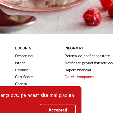
BUCURIA
INFORMAȚII
Despre noi
Politica de confidențialitate
Istorie
Notificare privind fișierele co
Produse
Raport financiar
Certificate
Datele companiei
Carieră
Parteneri
iența dvs. pe acest site mai plăcută.
Găsiți-ne
Ingrediente
Acceptați
Contacte