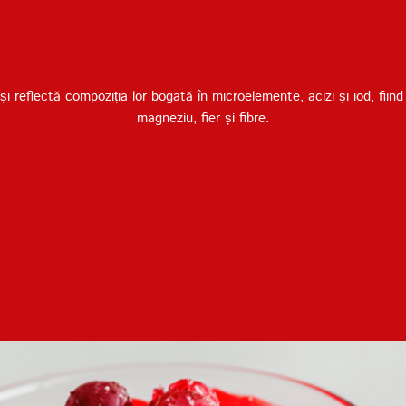
Termenii de furnizare a
serviciilor
Politica de confidențialitate
 reflectă compoziția lor bogată în microelemente, acizi și iod, fiind
magneziu, fier și fibre.