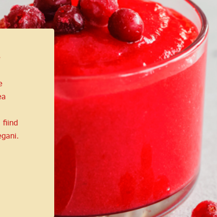
e
e
ea
 fiind
egani.