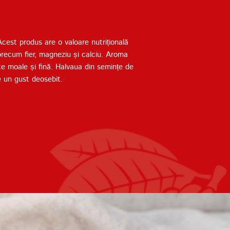
cest produs are o valoare nutrițională
 precum fier, magneziu și calciu. Aroma
ste moale și fină. Halvaua din semințe de
e un gust deosebit.