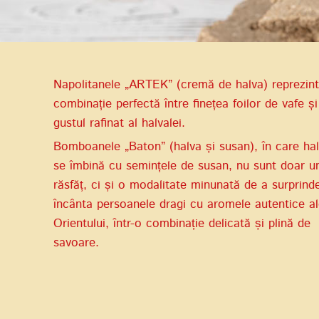
Napolitanele „ARTEK” (cremă de halva) reprezin
combinație perfectă între finețea foilor de vafe și
gustul rafinat al halvalei.
Bomboanele „Baton” (halva și susan), în care ha
se îmbină cu semințele de susan, nu sunt doar u
răsfăț, ci și o modalitate minunată de a surprinde
încânta persoanele dragi cu aromele autentice al
Orientului, într-o combinație delicată și plină de
savoare.