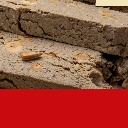
AUTENTIFICARE
DATA NAȘTERII
CODUL PARTICIPANTULUI PROGRAMULUI DE LOIALITATE
CREAȚI UN CONT
PAROLĂ
REPETAȚI PAROLA
CREAȚI UN CONT