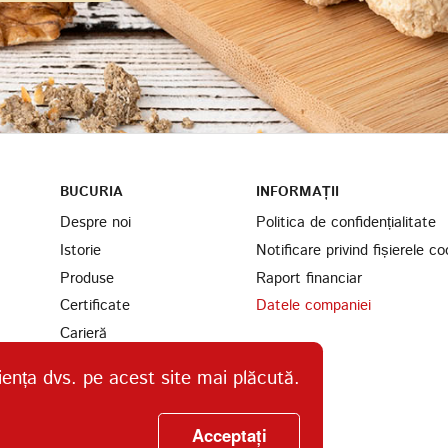
BUCURIA
INFORMAȚII
Despre noi
Politica de confidențialitate
Istorie
Notificare privind fișierele co
Produse
Raport financiar
Certificate
Datele companiei
Carieră
Parteneri
iența dvs. pe acest site mai plăcută.
Găsiți-ne
Ingrediente
Acceptați
Contacte