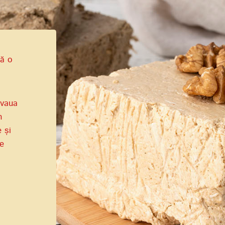
tă o
lvaua
n
 și
e