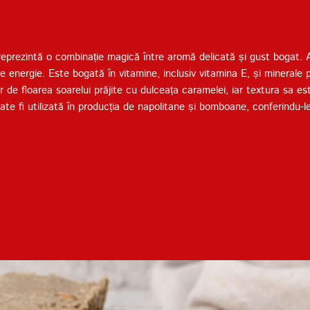
Termenii de furnizare a
serviciilor
Politica de confidențialitate
 reprezintă o combinație magică între aromă delicată și gust bogat. A
e energie. Este bogată în vitamine, inclusiv vitamina E, și minerale
 de floarea soarelui prăjite cu dulceața caramelei, iar textura sa e
oate fi utilizată în producția de napolitane și bomboane, conferindu-l