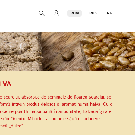
ROM
RUS
ENG
LVA
e soarelui, absorbite de semințele de floarea-soarelui, se
formă într-un produs delicios și aromat numit halva. Cu o
ie ce ne poartă înapoi până în antichitate, halvaua își are
nea în Orientul Mijlociu, iar numele său în traducere
mnă „dulce”.