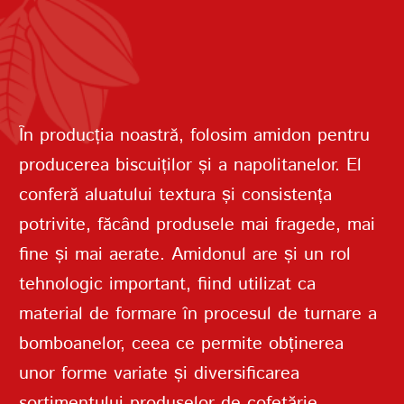
PAROLĂ
În producția noastră, folosim amidon pentru
REPETAȚI PAROLA
producerea biscuiților și a napolitanelor. El
conferă aluatului textura și consistența
potrivite, făcând produsele mai fragede, mai
fine și mai aerate. Amidonul are și un rol
tehnologic important, fiind utilizat ca
CREAȚI UN CONT
material de formare în procesul de turnare a
bomboanelor, ceea ce permite obținerea
unor forme variate și diversificarea
sortimentului produselor de cofetărie.