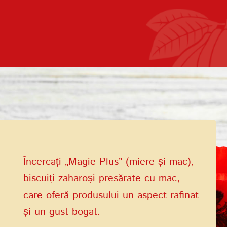
Termenii de
furnizare a serviciilor
Politica de confidențialitate
Încercați „Magie Plus” (miere și mac),
biscuiți zaharoși presărate cu mac,
care oferă produsului un aspect rafinat
și un gust bogat.