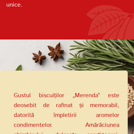
unice.
Termenii de
furnizare a serviciilor
Politica de confidențialitate
Gustul biscuiților „Merenda” este
deosebit de rafinat și memorabil,
datorită împletirii aromelor
condimentelor. Amărăciunea