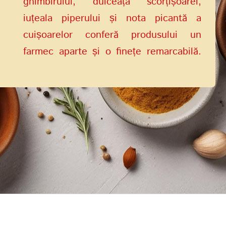
ghimbirului, dulceața scorțișoarei,
iuțeala piperului și nota picantă a
cuișoarelor conferă produsului un
farmec aparte și o finețe remarcabilă.
Răsfățați-vă cu acest produs unic și
lăsați-vă purtați de gustul său
excepțional