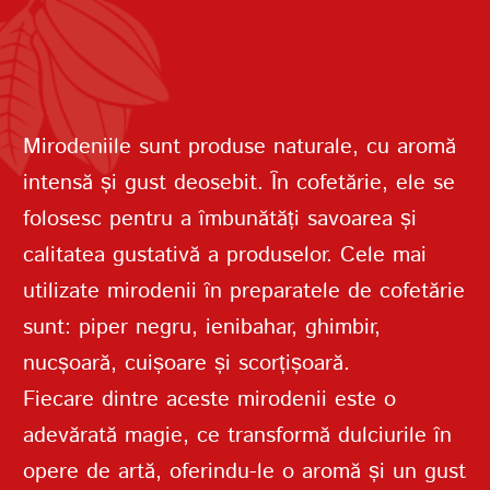
PAROLĂ
Mirodeniile sunt produse naturale, cu aromă
REPETAȚI PAROLA
intensă și gust deosebit. În cofetărie, ele se
folosesc pentru a îmbunătăți savoarea și
calitatea gustativă a produselor. Cele mai
utilizate mirodenii în preparatele de cofetărie
sunt: piper negru, ienibahar, ghimbir,
nucșoară, cuișoare și scorțișoară.
CREAȚI UN CONT
Fiecare dintre aceste mirodenii este o
adevărată magie, ce transformă dulciurile în
opere de artă, oferindu-le o aromă și un gust