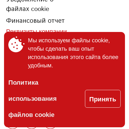
файлах cookie
Финансовый отчет
Реквизиты компании
Мы используем файлы cookie,
чтобы сделать ваш опыт
КОНТАКТЫ
использования этого сайта более
+373 (22) 895-600
удобным.
office@bucuria.md
Политика
S.A. Bucuria MD-2004, or.
Принять
Chisinau, str. Columna, 162
использования
файлов cookie