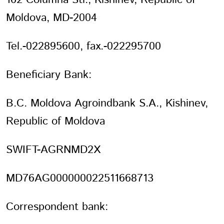
Moldova, MD-2004
ПАРОЛЬ
Tel.-022895600, fax.-022295700
PHONE
ОТПРАВИТЬ
PHONE
Забыли пароль?
Beneficiary Bank:
СОЗДАТЬ УЧЕТНУЮ ЗАПИСЬ
B.C. Moldova Agroindbank S.A., Kishinev,
ВОЙТИ
ВОЙТИ
ДАТА РОЖДЕНИЯ
Republic of Moldova
ДАТА РОЖДЕНИЯ
SWIFT-AGRNMD2X
MD76AG000000022511668713
КОД УЧАСТНИКА ПРОГРАММЫ
ЛОЯЛЬНОСТИ
Correspondent bank:
СОЗДАТЬ УЧЕТНУЮ