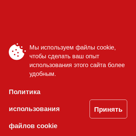
Уведомление о
файлах cookie
Финансовый отчет
Реквизиты компании
Мы используем файлы cookie,
чтобы сделать ваш опыт
КОНТАКТЫ
использования этого сайта более
+373 (22) 895-600
удобным.
office@bucuria.md
Политика
S.A. Bucuria MD-2004, or.
Принять
Chisinau, str. Columna, 162
использования
файлов cookie