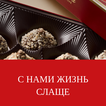
ПАРОЛЬ
PHONE
ОТПРАВИТЬ
PHONE
Забыли пароль?
СОЗДАТЬ УЧЕТНУЮ ЗАПИСЬ
ВОЙТИ
ВОЙТИ
ДАТА РОЖДЕНИЯ
ДАТА РОЖДЕНИЯ
С НАМИ ЖИЗНЬ
КОД УЧАСТНИКА ПРОГРАММЫ
СЛАЩЕ
ЛОЯЛЬНОСТИ
СОЗДАТЬ УЧЕТНУЮ