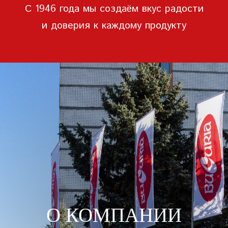
С 1946 года мы создаём вкус радости
ЗАПИСЬ
и доверия к каждому продукту
ПАРОЛЬ
ПОВТОРИТЬ ПАРОЛЬ
СОЗДАТЬ УЧЕТНУЮ
ЗАПИСЬ
О КОМПАНИИ