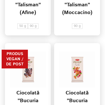
"Talisman"
"Talisman"
(Afine)
(Moccacino)
50 g
90 g
90 g
PRODUS
VEGAN /
DE POST
Ciocolată
Ciocolată
"Bucuria
"Bucuria