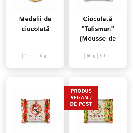
Medalii de
Ciocolată
Termenii de
ciocolată
"Talisman"
furnizare a serviciilor
Politica de confidențialitate
(Mousse de
lapte)
15 g
25 g
50 g
90 g
PRODUS
VEGAN /
DE POST