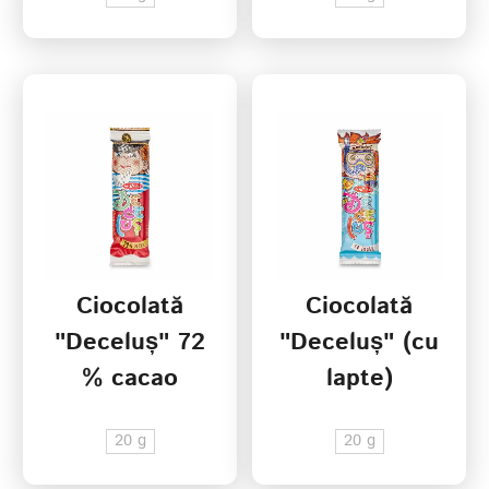
Ciocolată
Ciocolată
"Deceluș" 72
"Deceluș" (cu
% cacao
lapte)
20 g
20 g