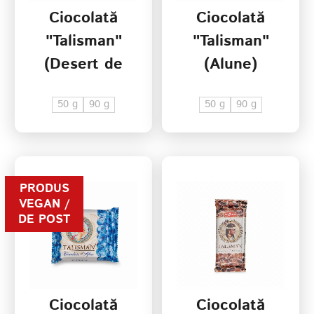
Ciocolată
Ciocolată
"Talisman"
"Talisman"
(Desert de
(Alune)
căpşuni)
50 g
90 g
50 g
90 g
PRODUS
VEGAN /
DE POST
Ciocolată
Ciocolată