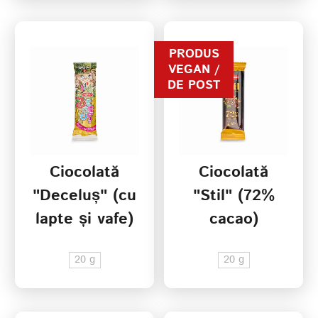
PRODUS
VEGAN /
DE POST
Ciocolată
Ciocolată
"Deceluș" (cu
"Stil" (72%
lapte și vafe)
cacao)
20 g
20 g