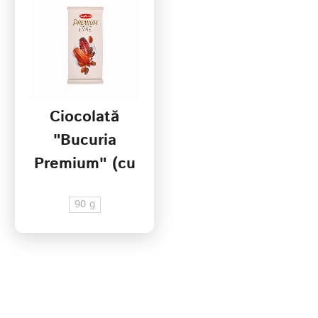
Ciocolată
"Bucuria
Premium" (cu
lapte)
90 g