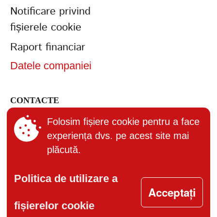
Notificare privind
fișierele cookie
Raport financiar
Datele companiei
CONTACTE
+373 (22) 895-600
Folosim fișiere cookie pentru a face
experiența dvs. pe acest site mai
office@bucuria.md
plăcută.
S.A. Bucuria MD-2004, or.
Chisinau, str. Columna, 162
Politica de utilizare a
Acceptați
fișierelor cookie