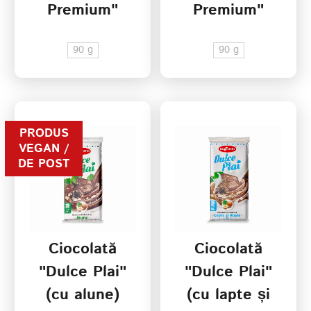
Premium"
Premium"
(88% cacao)
(migdale,
90 g
90 g
stafide)
PRODUS
VEGAN /
DE POST
Ciocolată
Ciocolată
"Dulce Plai"
"Dulce Plai"
(cu alune)
(cu lapte și