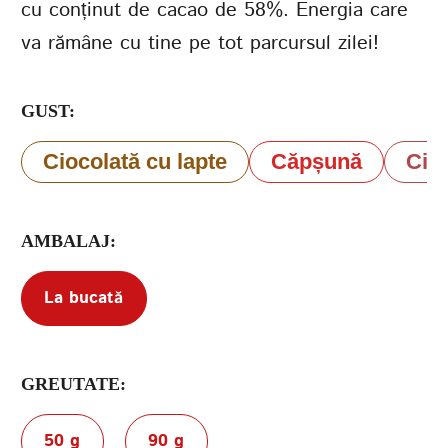
cu conținut de cacao de 58%. Energia care
va rămâne cu tine pe tot parcursul zilei!
Termenii de
furnizare a serviciilor
Politica de confidențialitate
GUST:
Ciocolată cu lapte
Căpșună
Cio
AMBALAJ:
La bucată
GREUTATE:
50 g
90 g