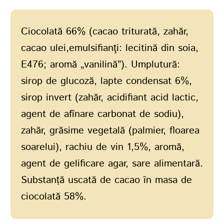
Ciocolată 66% (cacao triturată, zahăr,
cacao ulei,emulsifianţi: lecitină din soia,
E476; aromă „vanilină”). Umplutură:
sirop de glucoză, lapte condensat 6%,
sirop invert (zahăr, acidifiant acid lactic,
agent de afînare carbonat de sodiu),
zahăr, grăsime vegetală (palmier, floarea
soarelui), rachiu de vin 1,5%, aromă,
agent de gelificare agar, sare alimentară.
Substanță uscată de cacao în masa de
ciocolată 58%.