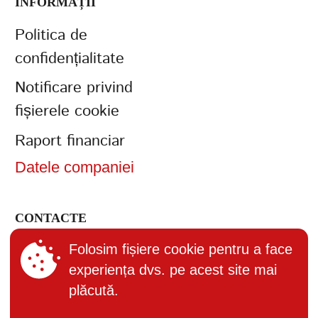
INFORMAȚII
Politica de
confidențialitate
Notificare privind
fișierele cookie
Raport financiar
Datele companiei
CONTACTE
+373 (22) 895-600
Folosim fișiere cookie pentru a face
experiența dvs. pe acest site mai
office@bucuria.md
plăcută.
S.A. Bucuria MD-2004, or.