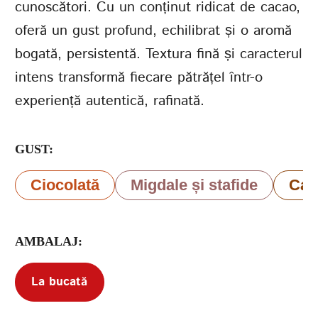
cunoscători. Cu un conținut ridicat de cacao,
oferă un gust profund, echilibrat și o aromă
bogată, persistentă. Textura fină și caracterul
Termenii de
furnizare a serviciilor
Politica de confidențialitate
intens transformă fiecare pătrățel într-o
experiență autentică, rafinată.
GUST:
Ciocolată
Migdale și stafide
Cac
AMBALAJ:
La bucată