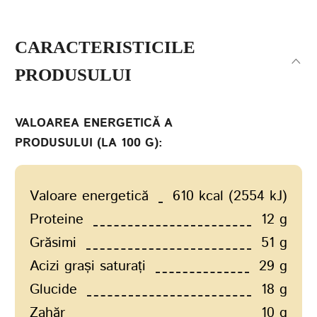
CARACTERISTICILE
PRODUSULUI
VALOAREA ENERGETICĂ A
PRODUSULUI (LA 100 G):
Valoare energetică
610 kcal (2554 kJ)
Proteine
12 g
Grăsimi
51 g
Acizi grași saturați
29 g
Glucide
18 g
Zahăr
10 g