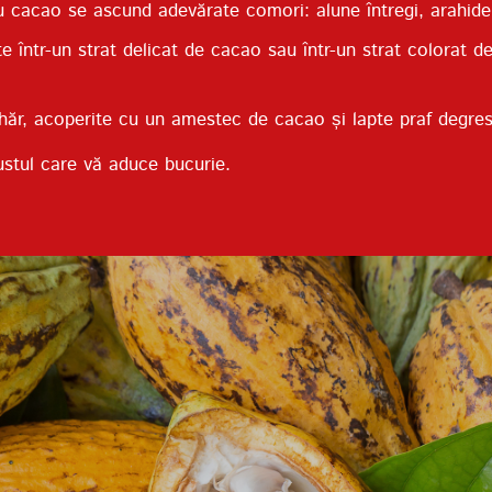
 cacao se ascund adevărate comori: alune întregi, arahide 
e într-un strat delicat de cacao sau într-un strat colorat d
ăr, acoperite cu un amestec de cacao și lapte praf degresa
ustul care vă aduce bucurie.