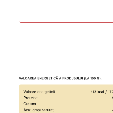
VALOAREA ENERGETICĂ A PRODUSULUI (LA 100 G):
Valoare energetică
413 kcal / 17
Proteine
Grăsimi
Acizi grași saturați