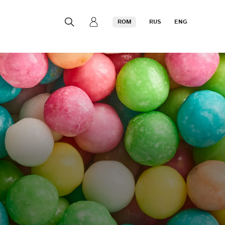
ROM
RUS
ENG