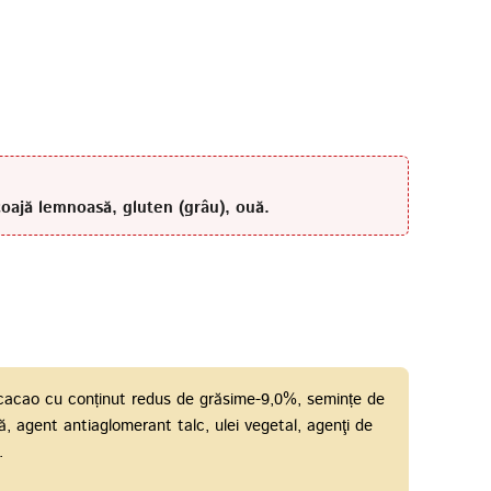
 coajă lemnoasă, gluten (grâu), ouă.
 cacao cu conținut redus de grăsime-9,0%, semințe de
ă, agent antiaglomerant talc, ulei vegetal, agenţi de
.