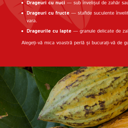
Drageuri cu nuci
— sub învelișul de zahăr sau
Drageuri cu fructe
— stafide suculente învelit
vara.
Drageurile cu lapte
— granule delicate de zah
Alegeți-vă mica voastră perlă și bucurați-vă de g