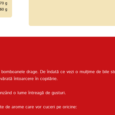
70 g
60 g
 bomboanele drage. De îndată ce vezi o mulțime de bile stră
vărată întoarcere în copilărie.
cunzând o lume întreagă de gusturi.
te de arome care vor cuceri pe oricine: