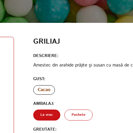
AUTENTIFICARE
DATA NAȘTERII
CODUL PARTICIPANTULUI PROGRAMULUI DE LOIALITATE
GRILIAJ
CREAȚI UN CONT
PAROLĂ
DESCRIERE:
Amestec din arahide prăjite şi susan cu masă de ca
REPETAȚI PAROLA
GUST:
Cacao
AMBALAJ:
CREAȚI UN CONT
La vrac
Pachete
GREUTATE: