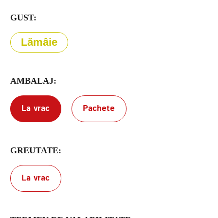
GUST:
Termenii de
Lămâie
furnizare a serviciilor
Politica de confidențialitate
AMBALAJ:
La vrac
Pachete
GREUTATE:
La vrac