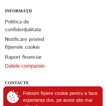
INFORMAȚII
Politica de
confidențialitate
Notificare privind
fișierele cookie
Raport financiar
Datele companiei
CONTACTE
+373 (22) 895-600
Folosim fișiere cookie pentru a face
experiența dvs. pe acest site mai
office@bucuria.md