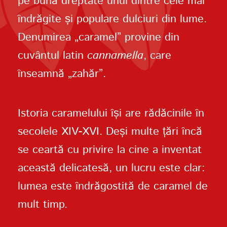
pe bună dreptate unul dintre cele mai
îndrăgite și populare dulciuri din lume.
Denumirea „caramel” provine din
cuvântul latin
cannamella
, care
înseamnă „zahăr”.
Istoria caramelului își are rădăcinile în
secolele XIV-XVI. Deși multe țări încă
se ceartă cu privire la cine a inventat
această delicatesă, un lucru este clar:
lumea este îndrăgostită de caramel de
mult timp.