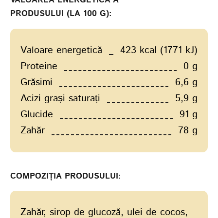
PRODUSULUI (LA 100 G):
Valoare energetică
423 kcal (1771 kJ)
Proteine
0 g
Grăsimi
6,6 g
Acizi grași saturați
5,9 g
Glucide
91 g
Zahăr
78 g
COMPOZIȚIA PRODUSULUI:
Zahăr, sirop de glucoză, ulei de cocos,