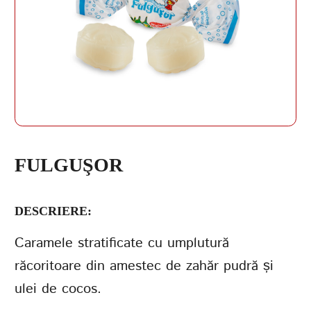
PAROLĂ
REPETAȚI PAROLA
FULGUŞOR
DESCRIERE:
CREAȚI UN CONT
Caramele stratificate cu umplutură
răcoritoare din amestec de zahăr pudră și
ulei de cocos.