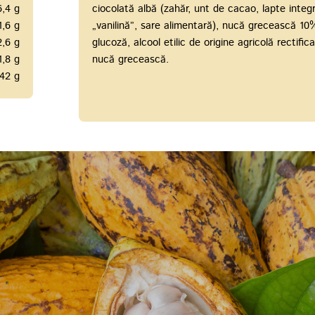
6,4 g
ciocolată albă (zahăr, unt de cacao, lapte integra
1,6 g
„vanilină”, sare alimentară), nucă grecească 10%,
2,6 g
glucoză, alcool etilic de origine agricolă rectifica
1,8 g
nucă grecească.
42 g