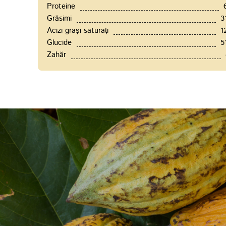
Proteine
Grăsimi
3
Acizi grași saturați
1
Glucide
5
Zahăr