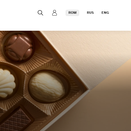
ROM
RUS
ENG