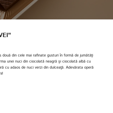
EI"
două din cele mai rafinate gusturi în formă de jumătăţi
orma unei nuci din ciocolată neagră şi ciocolată albă cu
ură cu adaos de nuci verzi din dulceaţă. Adevărata operă
i!