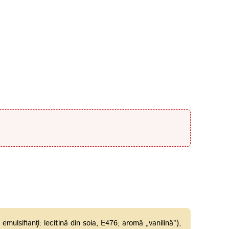
.
ulsifianţi: lecitină din soia, E476; aromă „vanilină”),