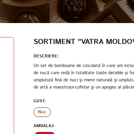
AUTENTIFICARE
DATA NAȘTERII
CODUL PARTICIPANTULUI PROGRAMULUI DE LOIALITATE
SORTIMENT "VATRA MOLDOV
CREAȚI UN CONT
PAROLĂ
DESCRIERE:
Un set de bomboane de ciocolată în care am inclus 
de nucă care redă în totalitate toate detaliile şi f
REPETAȚI PAROLA
umplutură fină de nuci şi miere naturală şi umplut
de artă a maestrului-cofetar şi un apogeu al plăceri
GUST:
Nuc
CREAȚI UN CONT
AMBALAJ: