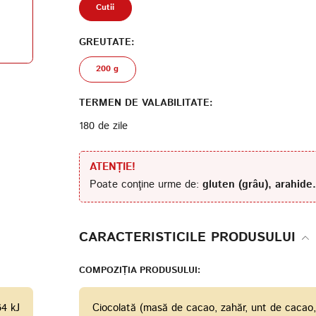
Cutii
Termenii de furnizare a
GREUTATE:
serviciilor
Politica de confidențialitate
200 g
TERMEN DE VALABILITATE:
180 de zile
ATENȚIE!
Poate conţine urme de:
gluten (grâu), arahide
CARACTERISTICILE PRODUSULUI
COMPOZIȚIA PRODUSULUI:
64 kJ
Сiocolată (masă de cacao, zahăr, unt de cacao, em