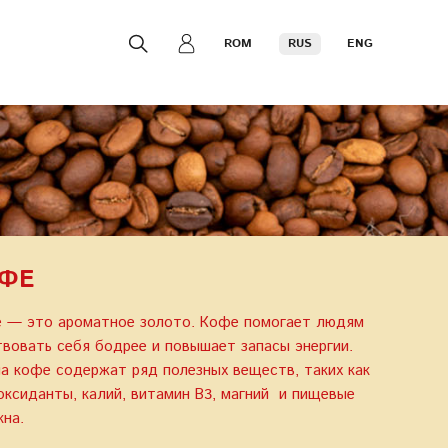
ROM
RUS
ENG
ФЕ
 — это ароматное золото. Кофе помогает людям
твовать себя бодрее и повышает запасы энергии.
а кофе содержат ряд полезных веществ, таких как
оксиданты, калий, витамин В3, магний и пищевые
кна.