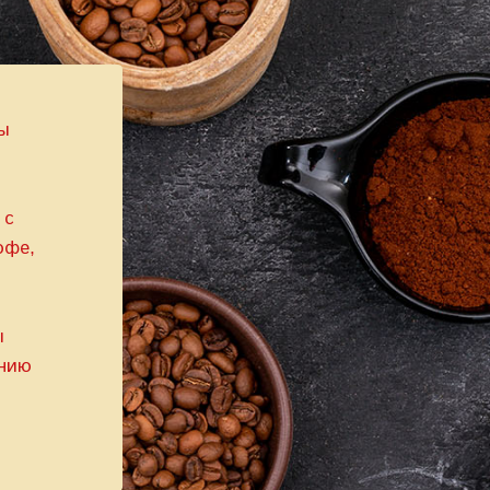
ы
 с
офе,
.
ы
онию