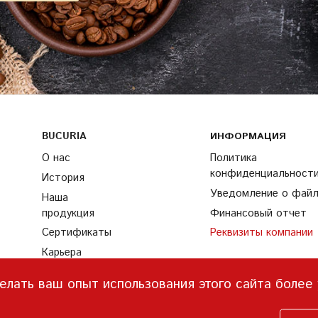
BUCURIA
ИНФОРМАЦИЯ
О нас
Политика
конфиденциальност
История
Уведомление о файла
Наша
продукция
Финансовый отчет
Сертификаты
Реквизиты компании
Карьера
Партнеры
елать ваш опыт использования этого сайта более
Найти нас
Ингредиенты