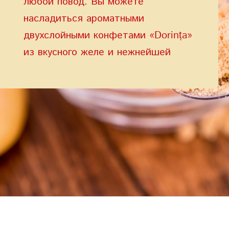
любой повод. Вы можете
насладиться ароматными
двухслойными конфетами «Dorința»
из вкусного желе и нежнейшей
сбивной массы, покрытые глазурью
или конфетами «Inspirația» с
желейным корпусом с фруктовыми
ароматами.