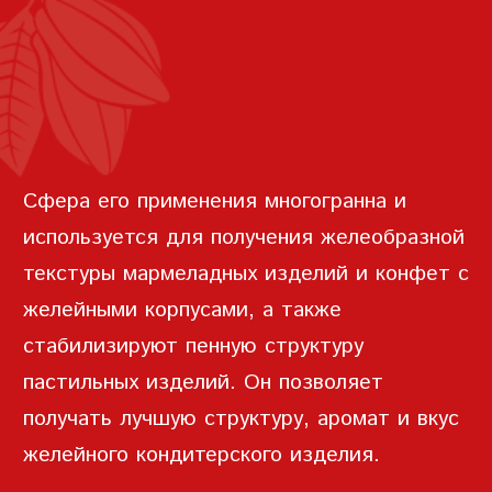
кондитерском производстве.
ЗАПИСЬ
ПАРОЛЬ
Сфера его применения многогранна и
ПОВТОРИТЬ ПАРОЛЬ
используется для получения желеобразной
текстуры мармеладных изделий и конфет с
желейными корпусами, а также
стабилизируют пенную структуру
пастильных изделий. Он позволяет
СОЗДАТЬ УЧЕТНУЮ
получать лучшую структуру, аромат и вкус
ЗАПИСЬ
желейного кондитерского изделия.