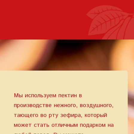
Условия предоставления услуг
Политика
конфиденциальности
Мы используем пектин в
производстве нежного, воздушного,
тающего во рту зефира, который
может стать отличным подарком на