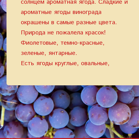
солнцем ароматная ягода. Сладкие и
ароматные ягоды винограда
ПАРОЛЬ
окрашены в самые разные цвета.
PHONE
ОТПРАВИТЬ
Природа не пожалела красок!
PHONE
Фиолетовые, темно-красные,
Забыли пароль?
СОЗДАТЬ УЧЕТНУЮ ЗАПИСЬ
зеленые, янтарные.
Есть ягоды круглые, овальные,
ВОЙТИ
ВОЙТИ
ДАТА РОЖДЕНИЯ
продолговатые. Ягоды винограда
ДАТА РОЖДЕНИЯ
потребляют свежими, а так же
готовят из них сок, вино,
консервируют ягоды и производят
КОД УЧАСТНИКА ПРОГРАММЫ
изюм.
ЛОЯЛЬНОСТИ
СОЗДАТЬ УЧЕТНУЮ