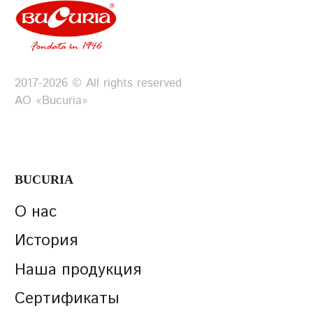
которых как произведение искусства,
воплощает в себе весь вкус и
аромат роскошных ягод винограда.
2017-2026 © All rights reserved
АО «Bucuria»
BUCURIA
О нас
История
Наша продукция
Сертификаты