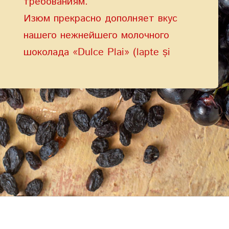
требованиям.
Изюм прекрасно дополняет вкус
нашего нежнейшего молочного
шоколада «Dulce Plai» (lapte și
stafide) и наилучшим образом
гармонизирует с какао порошком в
производстве драже.
Процесс спиртования помогает
сохранить ягоды винограда на
длительное время, сохраняя вкус и
аромат этого сладкого дара природы.
Это позволило нам разработать
великолепные конфеты, «Struguri în
glazura de ciocolată», каждая из