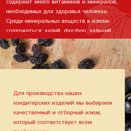
содержит много витаминов и минералов,
необходимых для здоровья человека.
Среди минеральных веществ в изюме
содержаться: калий, фосфор, кальций,
магний, натрий, железо и цинк. Изюм
богат и витаминами, среди которых:
Условия предоставления услуг
Политика
конфиденциальности
витамины группы B(B1, B2, B3, B5, B6, B9),
аскорбиновая кислота C, токоферол E,
витамин K.
Для производства наших
кондитерских изделий мы выбираем
качественный и отборный изюм,
который соответствует всем