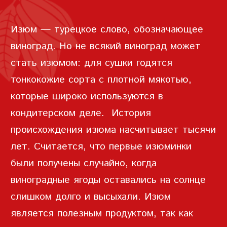
ЗАПИСЬ
Изюм — турецкое слово, обозначающее
ПАРОЛЬ
виноград. Но не всякий виноград может
стать изюмом: для сушки годятся
тонкокожие сорта с плотной мякотью,
которые широко используются в
ПОВТОРИТЬ ПАРОЛЬ
кондитерском деле. История
происхождения изюма насчитывает тысячи
лет. Считается, что первые изюминки
были получены случайно, когда
виноградные ягоды оставались на солнце
СОЗДАТЬ УЧЕТНУЮ
слишком долго и высыхали. Изюм
ЗАПИСЬ
является полезным продуктом, так как