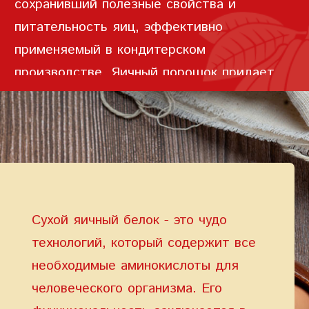
сохранивший полезные свойства и
питательность яиц, эффективно
применяемый в кондитерском
производстве. Яичный порошок придает
тесту нежность, текстуру и сохраняет
форму тестовых заготовок во время
Условия предоставления услуг
Политика
конфиденциальности
выпекания. Это позволяет нам создать
вкусное печенье красивой формы и
аппетитным золотистым оттенком на
поверхности.
Сухой яичный белок - это чудо
технологий, который содержит все
необходимые аминокислоты для
человеческого организма. Его