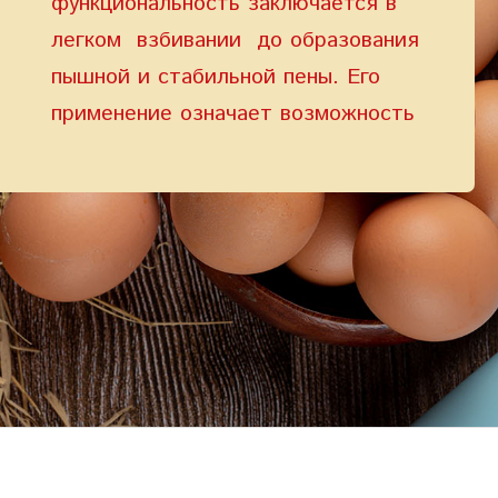
функциональность заключается в
легком взбивании до образования
пышной и стабильной пены. Его
применение означает возможность
создания воздушных и легких как
весенний ветер кондитерских
изделий, таких как зефир «Bucuria»
и сбивные конфеты ”Pasărea
maiastra” (в ассортименте).