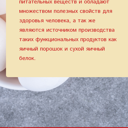
питательных веществ и обладают
множеством полезных свойств для
ПАРОЛЬ
здоровья человека, а так же
PHONE
ОТПРАВИТЬ
являются источником производства
PHONE
таких функциональных продуктов как
Забыли пароль?
СОЗДАТЬ УЧЕТНУЮ ЗАПИСЬ
яичный порошок и сухой яичный
белок.
ВОЙТИ
ВОЙТИ
ДАТА РОЖДЕНИЯ
ДАТА РОЖДЕНИЯ
КОД УЧАСТНИКА ПРОГРАММЫ
ЛОЯЛЬНОСТИ
СОЗДАТЬ УЧЕТНУЮ