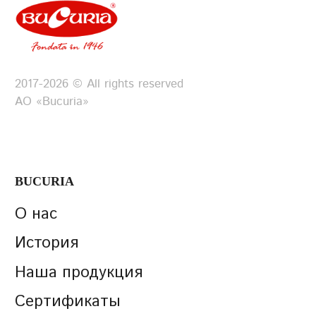
аромат и неповторимый вкус,
который мы так любим. Какао-
продукты — это не просто результат
производства, это природный дар,
2017-2026 © All rights reserved
АО «Bucuria»
воплощенный в каждом зерне.
BUCURIA
О нас
История
Наша продукция
Сертификаты