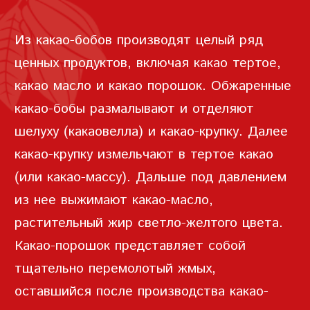
цивилизации.
ЗАПИСЬ
Первым европейцем, который смог
Из какао-бобов производят целый ряд
ПАРОЛЬ
попробовать напиток из какао-бобов,
ценных продуктов, включая какао тертое,
стал Эрнан Кортес. Вплоть до 1828
какао масло и какао порошок. Обжаренные
года какао-бобы выращивали и
какао-бобы размалывают и отделяют
изготавливали из них шоколадный
шелуху (какаовелла) и какао-крупку. Далее
ПОВТОРИТЬ ПАРОЛЬ
напиток. Но все изменилось, когда
какао-крупку измельчают в тертое какао
голландец Конрад Йоханнес ван
(или какао-массу). Дальше под давлением
Хаутен изобрел пресс для какао-
из нее выжимают какао-масло,
бобов. Это изобретение позволило
растительный жир светло-желтого цвета.
разделять бобы на какао-масло и
Какао-порошок представляет собой
СОЗДАТЬ УЧЕТНУЮ
какао-порошок, открыв тем самым
тщательно перемолотый жмых,
ЗАПИСЬ
двери в мир Шоколада.
оставшийся после производства какао-