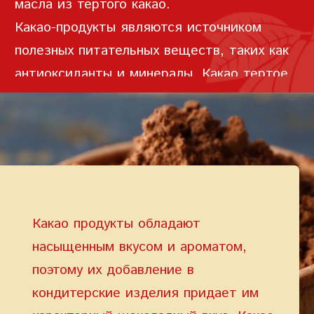
масла из тертого какао.
Какао-продукты являются источником
полезных питательных веществ, таких как
антиоксиданты и минералы. Какао тертое
содержит высокое количество
антиоксидантов, таких как полифенолы,
Условия предоставления услуг
Политика
конфиденциальности
флавоноиды и катехины. Содержит
различные соединения, которые
способствуют выработке серотонина и
эндорфинов - веществ, которые улучшают
Какао продукты обладают
настроение и способствуют снижению
насыщенным вкусом и ароматом,
уровня стресса.
поэтому их добавление в
кондитерские изделия придает им