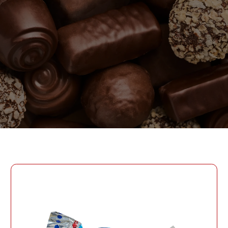
ПАРОЛЬ
PHONE
ОТПРАВИТЬ
PHONE
Забыли пароль?
СОЗДАТЬ УЧЕТНУЮ ЗАПИСЬ
ВОЙТИ
ВОЙТИ
ДАТА РОЖДЕНИЯ
ДАТА РОЖДЕНИЯ
КОД УЧАСТНИКА ПРОГРАММЫ
ЛОЯЛЬНОСТИ
СОЗДАТЬ УЧЕТНУЮ