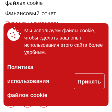
файлах cookie
Финансовый отчет
Реквизиты компании
Мы используем файлы cookie,
чтобы сделать ваш опыт
КОНТАКТЫ
использования этого сайта более
+373 (22) 895-600
удобным.
office@bucuria.md
Политика
S.A. Bucuria MD-2004, or.
Chisinau, str. Columna, 162
Принять
использования
файлов cookie