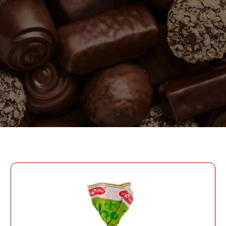
ПАРОЛЬ
PHONE
ОТПРАВИТЬ
PHONE
Забыли пароль?
СОЗДАТЬ УЧЕТНУЮ ЗАПИСЬ
ВОЙТИ
ВОЙТИ
ДАТА РОЖДЕНИЯ
ДАТА РОЖДЕНИЯ
КОД УЧАСТНИКА ПРОГРАММЫ
ЛОЯЛЬНОСТИ
СОЗДАТЬ УЧЕТНУЮ