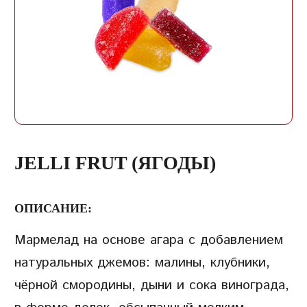
ЗАПИСЬ
ПАРОЛЬ
ПОВТОРИТЬ ПАРОЛЬ
JELLI FRUT (ЯГОДЫ)
ОПИСАНИЕ:
Мармелад на основе агара с добавлением
СОЗДАТЬ УЧЕТНУЮ
натуральных джемов: малины, клубники,
ЗАПИСЬ
чёрной смородины, дыни и сока винограда,