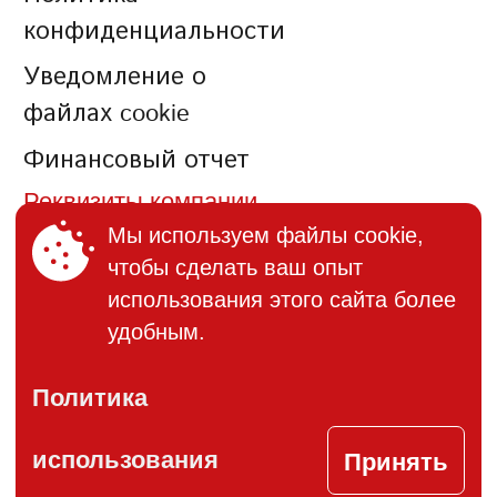
конфиденциальности
Уведомление о
файлах cookie
Финансовый отчет
Реквизиты компании
Мы используем файлы cookie,
чтобы сделать ваш опыт
КОНТАКТЫ
использования этого сайта более
+373 (22) 895-600
удобным.
office@bucuria.md
Политика
S.A. Bucuria MD-2004, or.
Chisinau, str. Columna, 162
Принять
использования