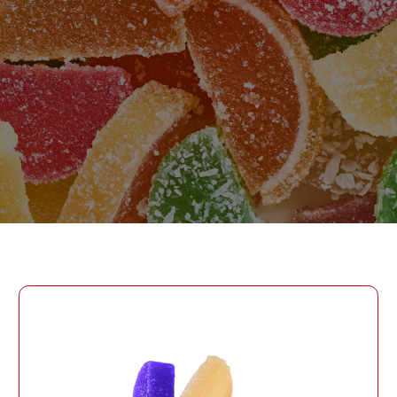
ПАРОЛЬ
PHONE
ОТПРАВИТЬ
PHONE
Забыли пароль?
СОЗДАТЬ УЧЕТНУЮ ЗАПИСЬ
ВОЙТИ
ВОЙТИ
ДАТА РОЖДЕНИЯ
ДАТА РОЖДЕНИЯ
КОД УЧАСТНИКА ПРОГРАММЫ
ЛОЯЛЬНОСТИ
СОЗДАТЬ УЧЕТНУЮ