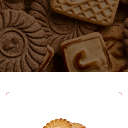
ПАРОЛЬ
PHONE
ОТПРАВИТЬ
PHONE
Забыли пароль?
СОЗДАТЬ УЧЕТНУЮ ЗАПИСЬ
ВОЙТИ
ВОЙТИ
ДАТА РОЖДЕНИЯ
ДАТА РОЖДЕНИЯ
КОД УЧАСТНИКА ПРОГРАММЫ
ЛОЯЛЬНОСТИ
СОЗДАТЬ УЧЕТНУЮ