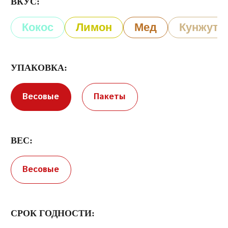
ВКУС:
Кокос
Лимон
Мед
Кунжут
УПАКОВКА:
Условия предоставления услуг
Политика
Весовые
Пакеты
конфиденциальности
ВЕС:
Весовые
СРОК ГОДНОСТИ: