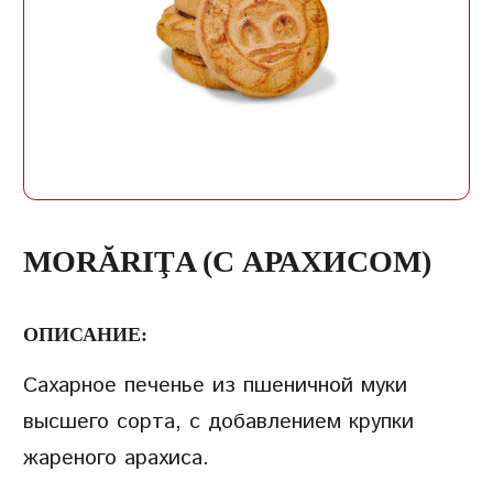
ЗАПИСЬ
ПАРОЛЬ
ПОВТОРИТЬ ПАРОЛЬ
MORĂRIŢA (С АРАХИСОМ)
ОПИСАНИЕ:
Сахарное печенье из пшеничной муки
СОЗДАТЬ УЧЕТНУЮ
высшего сорта, с добавлением крупки
ЗАПИСЬ
жареного арахиса.