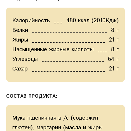
Калорийность
480 ккал (2010Кдж)
Белки
8 г
Жиры
21 г
Насыщенные жирные кислоты
8 г
Углеводы
64 г
Сахар
21 г
СОСТАВ ПРОДУКТА:
Мука пшеничная в /с (содержит
глютен), маргарин (масла и жиры