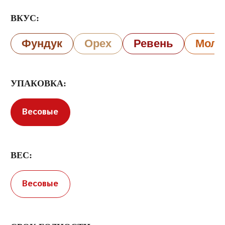
ВКУС:
Фундук
Орех
Ревень
Моло
УПАКОВКА:
Условия предоставления услуг
Политика
конфиденциальности
Весовые
ВЕС:
Весовые