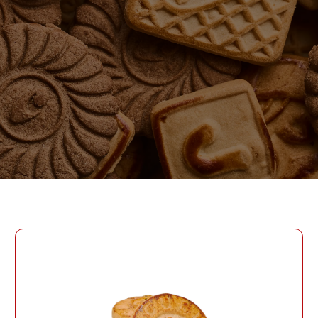
ПАРОЛЬ
PHONE
ОТПРАВИТЬ
PHONE
Забыли пароль?
СОЗДАТЬ УЧЕТНУЮ ЗАПИСЬ
ВОЙТИ
ВОЙТИ
ДАТА РОЖДЕНИЯ
ДАТА РОЖДЕНИЯ
КОД УЧАСТНИКА ПРОГРАММЫ
ЛОЯЛЬНОСТИ
СОЗДАТЬ УЧЕТНУЮ