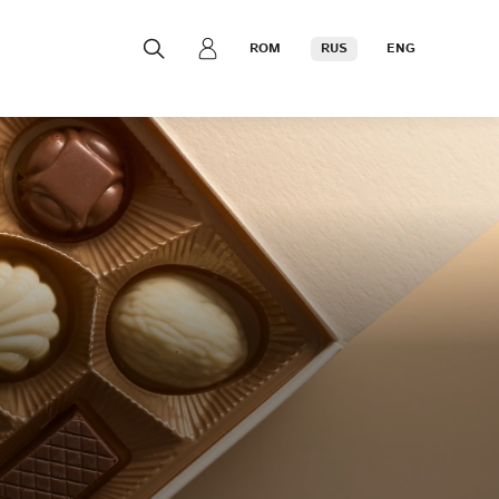
ROM
RUS
ENG