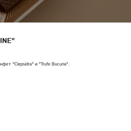
INE"
т "Clepsidra" и "Trufe Bucuria".