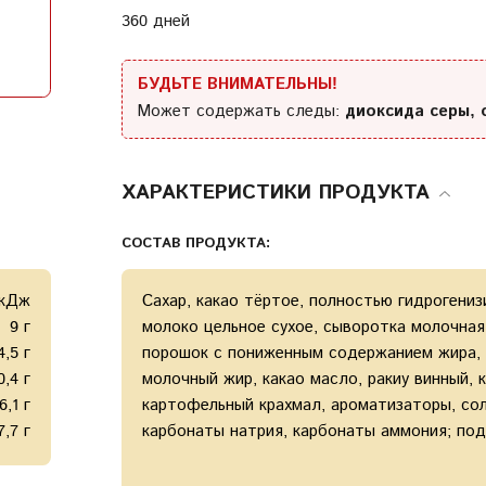
360 дней
Условия
предоставления услуг
Политика конфиденциальности
БУДЬТЕ ВНИМАТЕЛЬНЫ!
Может содержать следы:
диоксида серы, 
ХАРАКТЕРИСТИКИ ПРОДУКТА
СОСТАВ ПРОДУКТА:
 кДж
Cахар, какао тёртое, полностью гидрогениз
9 г
молоко цельное сухое, сыворотка молочная 
4,5 г
порошок с пониженным содержанием жира, м
0,4 г
молочный жир, какао масло, ракиу винный, 
6,1 г
картофельный крахмал, ароматизаторы, сол
7,7 г
карбонаты натрия, карбонаты аммония; под