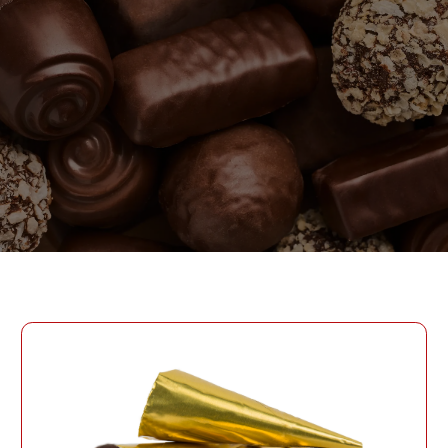
ПАРОЛЬ
PHONE
ОТПРАВИТЬ
PHONE
Забыли пароль?
СОЗДАТЬ УЧЕТНУЮ ЗАПИСЬ
ВОЙТИ
ВОЙТИ
ДАТА РОЖДЕНИЯ
ДАТА РОЖДЕНИЯ
КОД УЧАСТНИКА ПРОГРАММЫ
ЛОЯЛЬНОСТИ
СОЗДАТЬ УЧЕТНУЮ