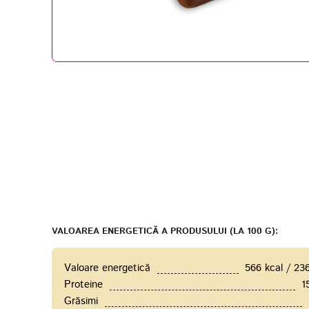
VALOAREA ENERGETICĂ A PRODUSULUI (LA 100 G):
Valoare energetică
566 kcal / 23
Proteine
1
Grăsimi