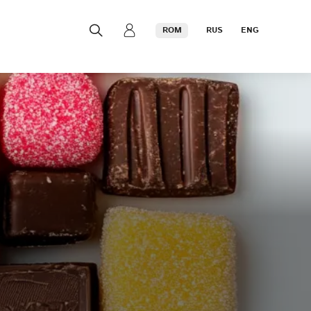
ROM
RUS
ENG