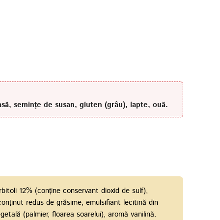
să, semințe de susan, gluten (grâu), lapte, ouă.
bitoli 12% (conține conservant dioxid de sulf),
nținut redus de grăsime, emulsifiant lecitină din
getală (palmier, floarea soarelui), aromă vanilină.