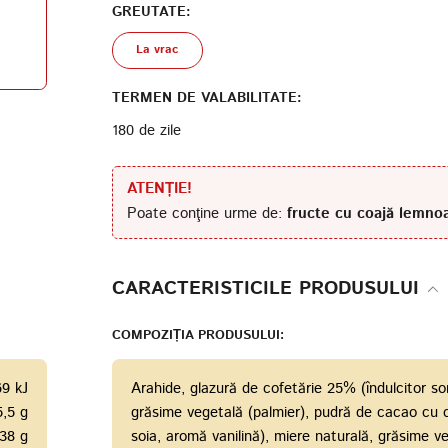
GREUTATE:
La vrac
Termenii de furnizare a
serviciilor
Politica de confidențialitate
TERMEN DE VALABILITATE:
180 de zile
ATENȚIE!
Poate conţine urme de:
fructe cu coajă lemnoa
CARACTERISTICILE PRODUSULUI
COMPOZIȚIA PRODUSULUI:
69 kJ
Arahide, glazură de cofetărie 25% (îndulcitor sor
5,5 g
grăsime vegetală (palmier), pudră de cacao cu co
38 g
soia, aromă vanilină), miere naturală, grăsime ve