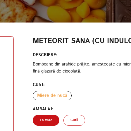
AUTENTIFICARE
DATA NAȘTERII
CODUL PARTICIPANTULUI PROGRAMULUI DE LOIALITATE
METEORIT SANA (CU INDUL
CREAȚI UN CONT
PAROLĂ
DESCRIERE:
Bomboane din arahide prăjite, amestecate cu miere
fină glazură de ciocolată.
REPETAȚI PAROLA
GUST:
Miere de nucă
AMBALAJ:
CREAȚI UN CONT
La vrac
Cutii