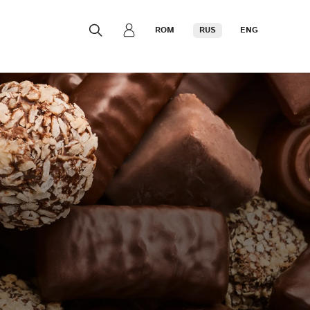
ROM
RUS
ENG