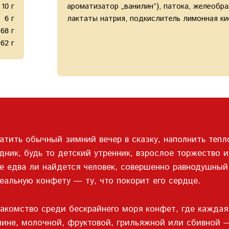
10 г
ароматизатор „ванилин”), патока, желеобр
6 г
лактаты натрия, подкислитель лимонная ки
68 г
62 г
атить обычный зимний вечер в сказку, наполнить теп
ник, будь то детский утренник, взрослое торжество 
е едва ли найдется человек, совершенно равнодушный
еальную конфету — ту, что покорит его сердце.
комство среди бескрайнего моря конфет, где каждая 
лине, молочной, фруктовой, грильяжной или сбивной