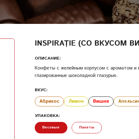
ВОЙТИ
ДАТА РОЖДЕНИЯ
КОД УЧАСТНИКА ПРОГРАММЫ ЛОЯЛЬНОСТИ
INSPIRAȚIE (СО ВКУСОМ В
СОЗДАТЬ УЧЕТНУЮ ЗАПИСЬ
ПАРОЛЬ
ОПИСАНИЕ:
Конфеты с желейным корпусом c ароматом и 
глазированные шоколадной глазурью.
ПОВТОРИТЬ ПАРОЛЬ
ВКУС:
Абрикос
Лимон
Вишня
Апельси
УПАКОВКА:
СОЗДАТЬ УЧЕТНУЮ ЗАПИСЬ
Весовые
Пакеты