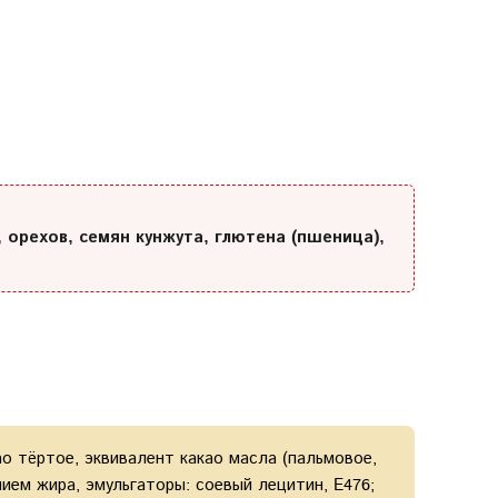
, орехов, семян кунжута, глютена (пшеница),
ао тёртое, эквивалент какао масла (пальмовое,
ием жира, эмульгаторы: соевый лецитин, E476;