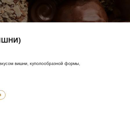
ИШНИ)
вкусом вишни, куполообразной формы,
н