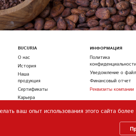
BUCURIA
ИНФОРМАЦИЯ
О нас
Политика
конфиденциальност
История
Уведомление о файла
Наша
продукция
Финансовый отчет
Сертификаты
Реквизиты компании
Карьера
Партнеры
елать ваш опыт использования этого сайта более
Найти нас
Ингредиенты
Пр
Контакты