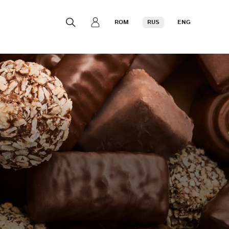
ROM
RUS
ENG