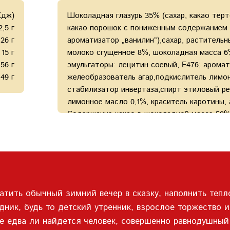
Кдж)
Шоколадная глазурь 35% (сахар, какао терт
2,5 г
какао порошок с пониженным содержанием ж
26 г
ароматизатор „ванилин”),сахар, растительн
15 г
молоко сгущенное 8%, шоколадная масса 6% 
56 г
эмульгаторы: лецитин соевый, E476; аромат
49 г
желеобразователь агар,подкислитель лимон
стабилизатор инвертаза,спирт этиловый р
лимонное масло 0,1%, краситель каротины, 
Содержание какао в шоколадной массе 58
атить обычный зимний вечер в сказку, наполнить теп
ник, будь то детский утренник, взрослое торжество 
е едва ли найдется человек, совершенно равнодушный