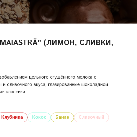
MAIASTRĂ" (ЛИМОН, СЛИВКИ,
добавлением цельного сгущённого молока с
 и сливочного вкуса, глазированные шоколадной
ие классики.
Клубника
Кокос
Банан
Сливочный