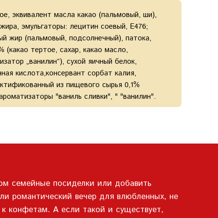
ое, эквивалент масла какао (пальмовый, ши),
ира, эмульгаторы: лецитин соевый, E476;
ый жир (пальмовый, подсолнечный), патока,
(какао тертое, сахар, какао масло,
изатор „ванилин”), сухой яичный белок,
ная кислота,консервант сорбат калия,
ектификованный из пищевого сырья 0,1%
ароматизаторы "ваниль сливки", " "ванилин".
%
лом семейные посиделки или добавить
или романтический вечер для влюбленных, не
 к конфетам. А если такой и существует,