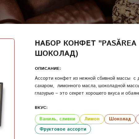
ВОЙТИ
ДАТА РОЖДЕНИЯ
КОД УЧАСТНИКА ПРОГРАММЫ ЛОЯЛЬНОСТИ
НАБОР КОНФЕТ "PASĂREA 
СОЗДАТЬ УЧЕТНУЮ ЗАПИСЬ
ШОКОЛАД)
ПАРОЛЬ
ОПИСАНИЕ:
Ассорти конфет из нежной сбивной массы с 
ПОВТОРИТЬ ПАРОЛЬ
сахаром, лимонного масла, шоколадной массы
глазурью – это секрет хорошего вкуса и обаян
ВКУС:
СОЗДАТЬ УЧЕТНУЮ ЗАПИСЬ
Ваниль, сливки
Лимон
Шоколад
Фруктовое ассорти