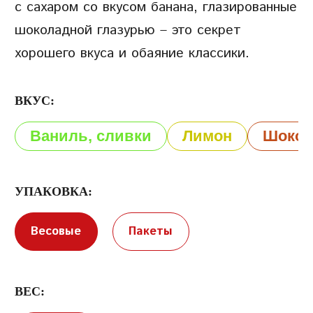
с сахаром со вкусом банана, глазированные
шоколадной глазурью – это секрет
хорошего вкуса и обаяние классики.
ВКУС:
Условия предоставления услуг
Политика
Ваниль, сливки
Лимон
Шокол
конфиденциальности
УПАКОВКА:
Весовые
Пакеты
ВЕС: