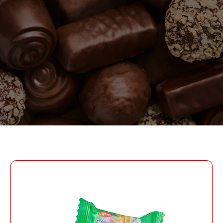
ПАРОЛЬ
PHONE
ОТПРАВИТЬ
PHONE
Забыли пароль?
СОЗДАТЬ УЧЕТНУЮ ЗАПИСЬ
ВОЙТИ
ВОЙТИ
ДАТА РОЖДЕНИЯ
ДАТА РОЖДЕНИЯ
КОД УЧАСТНИКА ПРОГРАММЫ
ЛОЯЛЬНОСТИ
СОЗДАТЬ УЧЕТНУЮ